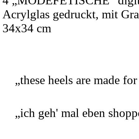
4 „MODEFETISCHE“ digitali
Acrylglas gedruckt, mit Gra
34x34 cm
„these heels are made fo
„ich geh' mal eben shopp